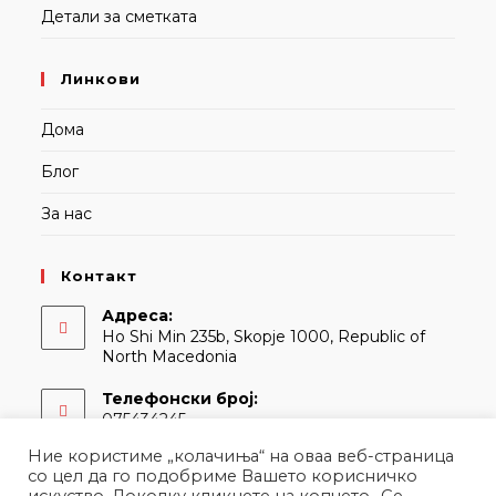
Детали за сметката
Линкови
Дома
Блог
За нас
Контакт
Адреса:
Ho Shi Min 235b, Skopje 1000, Republic of
North Macedonia
Телефонски број:
075434245
Ние користиме „колачиња“ на оваа веб-страница
Е-адреса:
со цел да го подобриме Вашето корисничко
Opens
contact@martina.mk