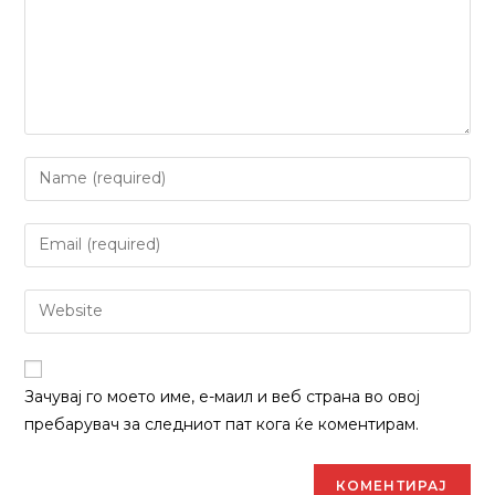
Enter
your
name
Enter
or
your
username
email
Enter
to
address
your
comment
to
website
comment
URL
Зачувај го моето име, е-маил и веб страна во овој
(optional)
пребарувач за следниот пат кога ќе коментирам.