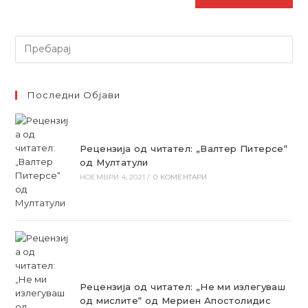
Барај
Последни Објави
Рецензија од читател: „Валтер Питерсе“
од Мултатули
НОЕМВРИ 4, 2021
/
0 КОМЕНТАРИ
Рецензија од читател: „Не ми излегуваш
од мислите“ од Мериен Апостолидис