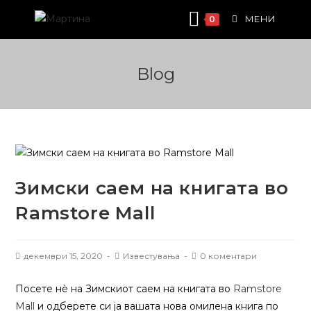
Skip
МЕНИ
0
to
content
Blog
Зимски саем на книгата во
Ramstore Mall
Објава:
Категорија:
Post
декември 15, 2020
Известувања
0 коментари
comments:
Посете нѐ на Зимскиот саем на книгата во
Ramstore
Mall
и одберете си ја вашата нова омилена книга по