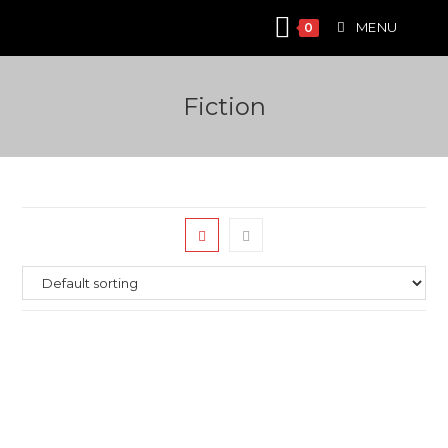
Skip
MENU
0
to
content
Fiction