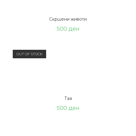
Скршени животи
500
ден
OUT OF STOCK
Таа
500
ден