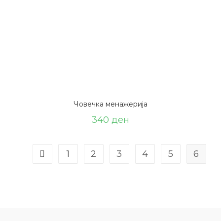
Човечка менажерија
340
ден
1
2
3
4
5
6