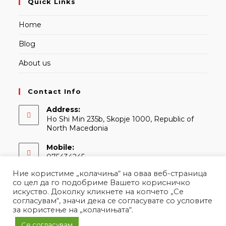
Quick Links
Home
Blog
About us
Contact Info
Address:
Ho Shi Min 235b, Skopje 1000, Republic of
North Macedonia
Mobile:
075434245
Ние користиме „колачиња“ на оваа веб-страница
Email:
со цел да го подобриме Вашето корисничко
Opens
contact@martina.mk
искуство. Доколку кликнете на копчето „Се
in
согласувам“, значи дека се согласувате со условите
your
за користење на „колачињата“.
application
Се согласувам