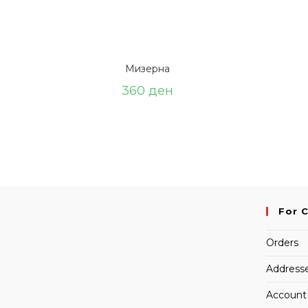
Мизерна
360
ден
For 
Orders
Address
Account 