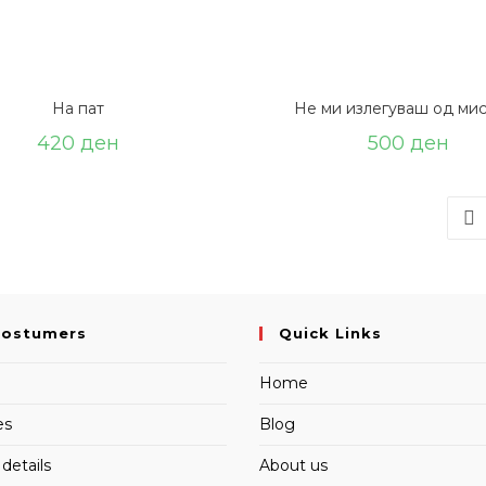
На пат
Не ми излегуваш од ми
420
ден
500
ден
Costumers
Quick Links
Home
es
Blog
details
About us