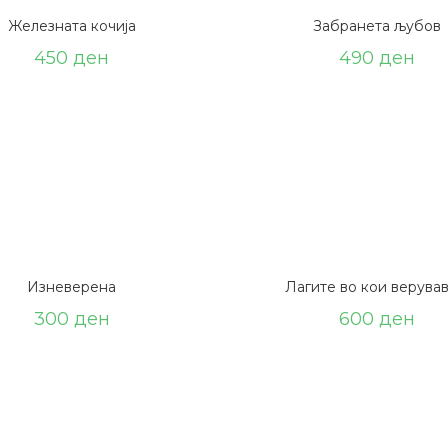
Железната кочија
Забранета љубов
450
ден
490
ден
Изневерена
Лагите вo кои верува
300
ден
600
ден