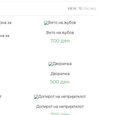
VIEW:
12
24
ALL
Вето на љубов
на за
700
ден
Двојничка
500
ден
Допирот на непријателот
700
ден