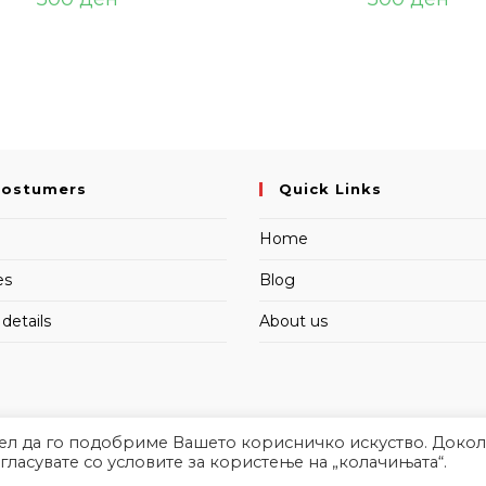
Costumers
Quick Links
Home
es
Blog
details
About us
цел да го подобриме Вашето корисничко искуство. Докол
огласувате со условите за користење на „колачињата“.
Copyright 2026 - MartinaCommerce