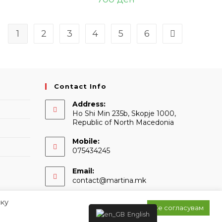
1
2
3
4
5
6
Contact Info
Address:
Ho Shi Min 235b, Skopje 1000,
Republic of North Macedonia
Mobile:
075434245
Email:
Opens
contact@martina.mk
in
your
ку
application
Се согласувам
English