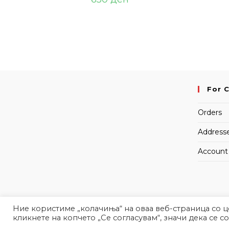
For 
Orders
Address
Account 
Ние користиме „колачиња“ на оваа веб-страница со 
кликнете на копчето „Се согласувам“, значи дека се с