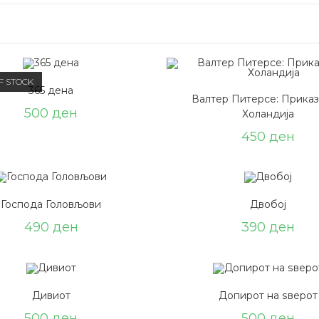
F STOCK
365 дена
Валтер Питерсе: Приказ
500
ден
Холандија
450
ден
Господа Головљови
Двобој
490
ден
390
ден
Дивиот
Допирот на ѕверот
500
ден
500
ден