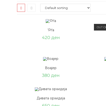
OUT O
’Рѓа
420
ден
Воајер
380
ден
Дивата орхидеја
650
ден