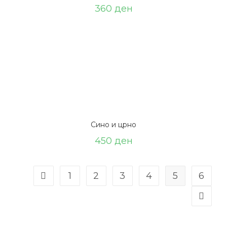
360
ден
Сино и црно
450
ден
1
2
3
4
5
6