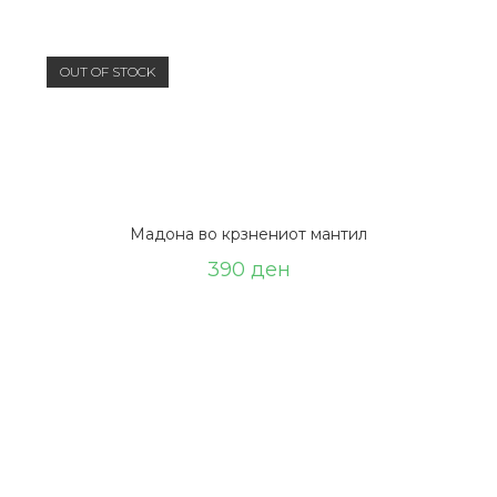
OUT OF STOCK
Мадона во крзнениот мантил
390
ден