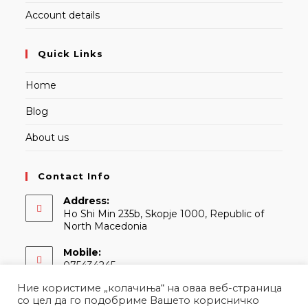
Account details
Quick Links
Home
Blog
About us
Contact Info
Address:
Ho Shi Min 235b, Skopje 1000, Republic of
North Macedonia
Mobile:
075434245
Ние користиме „колачиња“ на оваа веб-страница
Email:
со цел да го подобриме Вашето корисничко
Opens
contact@martina.mk