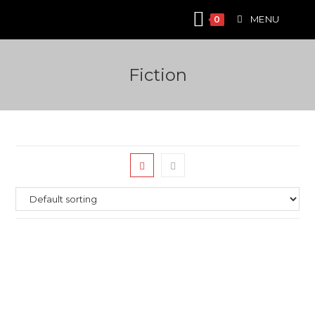
Skip
MENU
0
to
content
Fiction