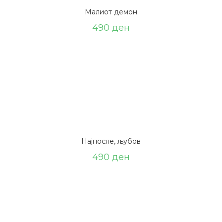
Малиот демон
490
ден
Најпосле, љубов
490
ден