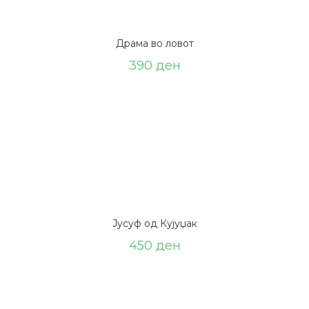
Драма во ловот
390
ден
Јусуф од Кујуџак
450
ден