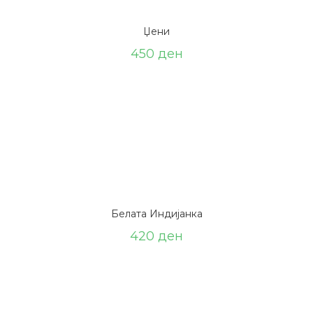
Џени
450
ден
Белата Индијанка
420
ден