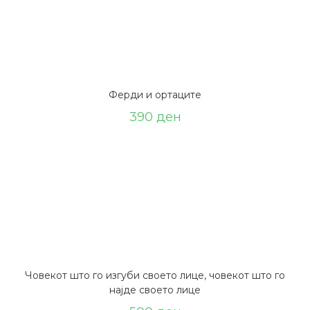
Ферди и ортаците
390
ден
Човекот што го изгуби своето лице, човекот што го
најде своето лице