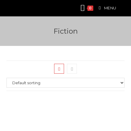
Skip
MENU
0
to
content
Fiction