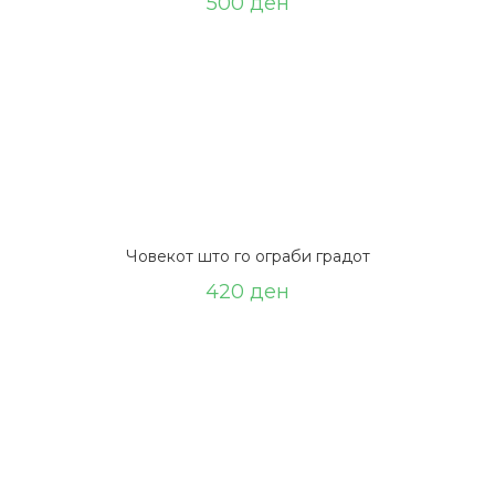
500
ден
Човекот што го ограби градот
420
ден