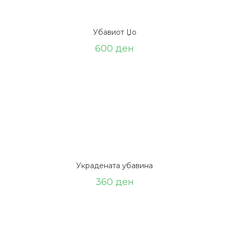
Убавиот Џо
600
ден
Украдената убавина
360
ден