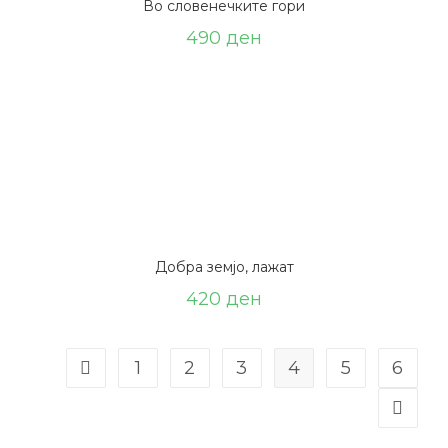
Во словенечките гори
490
ден
Добра земјо, лажат
420
ден
1
2
3
4
5
6