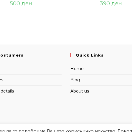
500
ден
390
ден
Costumers
Quick Links
Home
es
Blog
details
About us
цел да го подобриме Вашето корисничко искуство. Докол