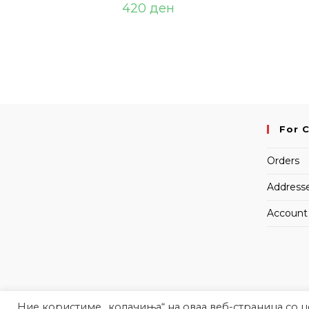
420
ден
For 
Orders
Address
Account 
Ние користиме „колачиња“ на оваа веб-страница со 