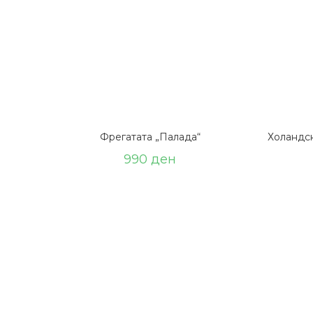
Фрегатата „Палада“
Холандск
990
ден