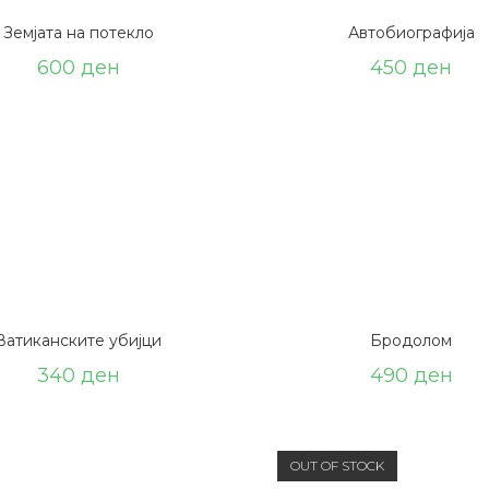
Земјата на потекло
Автобиографија
600
ден
450
ден
Ватиканските убијци
Бродолом
340
ден
490
ден
OUT OF STOCK