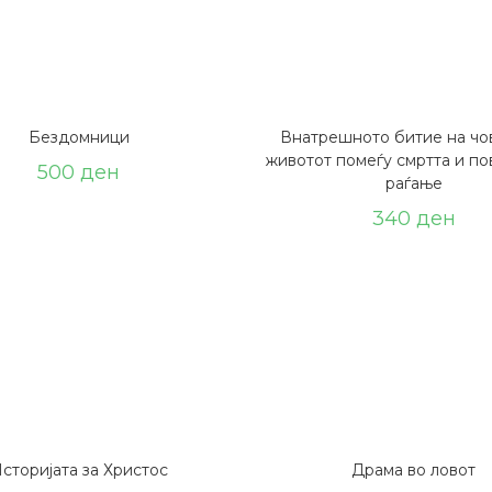
Бездомници
Внатрешното битие на чо
животот помеѓу смртта и по
500
ден
раѓање
340
ден
сторијата за Христос
Драма во ловот