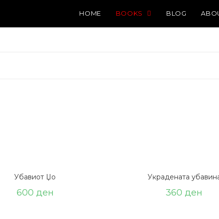
HOME
BOOKS
BLOG
ABO
Убавиот Џо
Украдената убавин
600
ден
360
ден