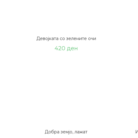
Девојката со зелените очи
420
ден
Добра земјо, лажат
И