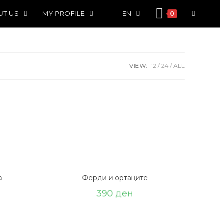
UT US
MY PROFILE
EN
0
VIEW:
12
24
ALL
а
Ферди и ортаците
390
ден