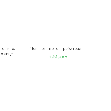
то лице,
Човекот што го ограби градот
то лице
420
ден