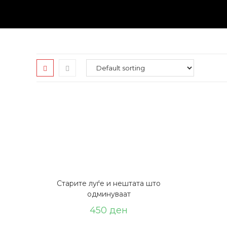
Skip
to
content
Старите луѓе и нештата што
одминуваат
450
ден