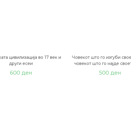
ата цивилизација во 17 век и
Човекот што го изгуби свое
други есеи
човекот што го најде свое
600
ден
500
ден