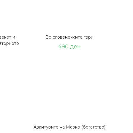
векот и
Во словенечките гори
вторното
490
ден
Авантурите на Марко (богатство)