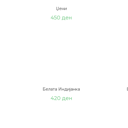
Џени
450
ден
Белата Индијанка
420
ден