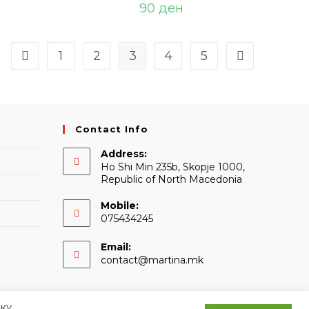
90
ден
1
2
3
4
5
Contact Info
Address:
Ho Shi Min 235b, Skopje 1000,
Republic of North Macedonia
Mobile:
075434245
Email:
Opens
contact@martina.mk
in
your
application
ку