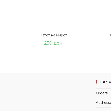
Патот на мирот
250
ден
For 
Orders
Address