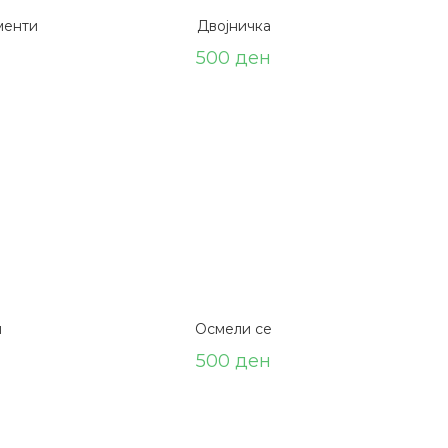
менти
Двојничка
500
ден
н
Осмели се
500
ден