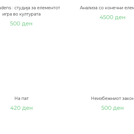
dens : студија за елементот
Анализа со конечни еле
игра во културата
4500
ден
500
ден
На пат
Неизбежниот зако
420
ден
500
ден