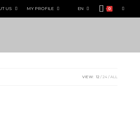
UT US
MY PROFILE
EN
0
VIEW:
12
24
ALL