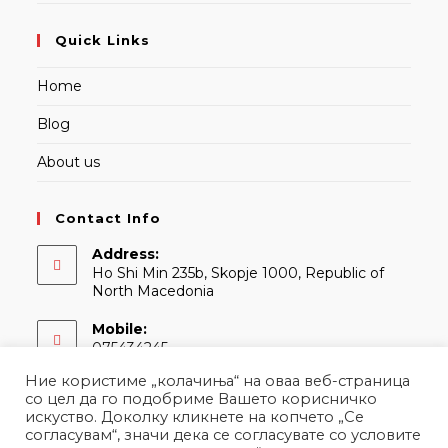
Quick Links
Home
Blog
About us
Contact Info
Address:
Ho Shi Min 235b, Skopje 1000, Republic of
North Macedonia
Mobile:
075434245
Ние користиме „колачиња“ на оваа веб-страница
Email:
со цел да го подобриме Вашето корисничко
Opens
contact@martina.mk
искуство. Доколку кликнете на копчето „Се
in
согласувам“, значи дека се согласувате со условите
your