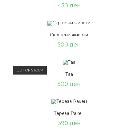
450
ден
Скршени животи
500
ден
OUT OF STOCK
Таа
500
ден
Тереза Ракен
390
ден