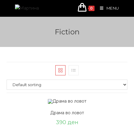
Skip
MENU
0
to
content
Fiction
Драма во ловот
390
ден