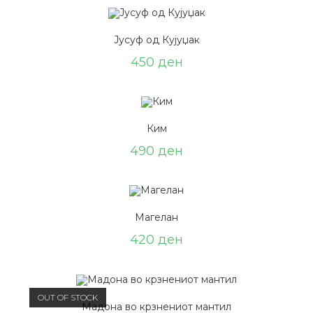
Јусуф од Кујуџак
450
ден
Ким
490
ден
Магелан
420
ден
OUT OF STOCK
Мадона во крзнениот мантил