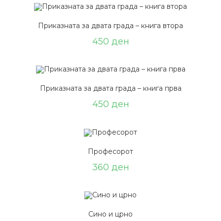
Приказната за двата града – книга втора
450
ден
Приказната за двата града – книга прва
450
ден
Професорот
360
ден
Сино и црно