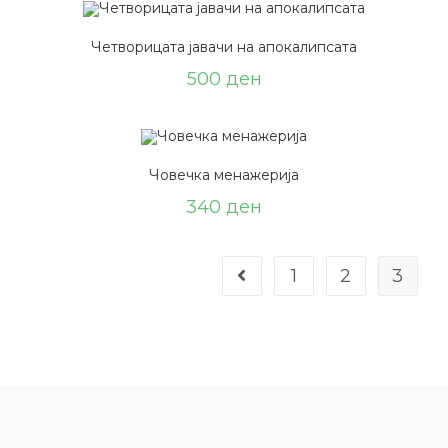
Четворицата јавачи на апокалипсата
500
ден
Човечка менажерија
340
ден
1
2
3