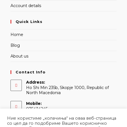
Account details
Quick Links
Home
Blog
About us
Contact Info
Address:
Ho Shi Min 235b, Skopje 1000, Republic of
North Macedonia
Mobile:
075434245
Ние користиме „колачиња“ на оваа веб-страница
Email:
со цел да го подобриме Вашето корисничко
Opens
contact@martina.mk