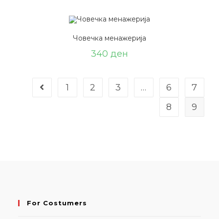
Човечка менажерија
340
ден
1
2
3
…
6
7
8
9
For Costumers