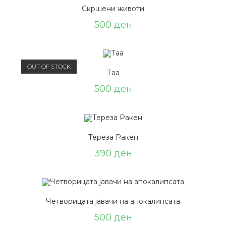
Скршени животи
500
ден
OUT OF STOCK
Таа
500
ден
Тереза Ракен
390
ден
Четворицата јавачи на апокалипсата
500
ден