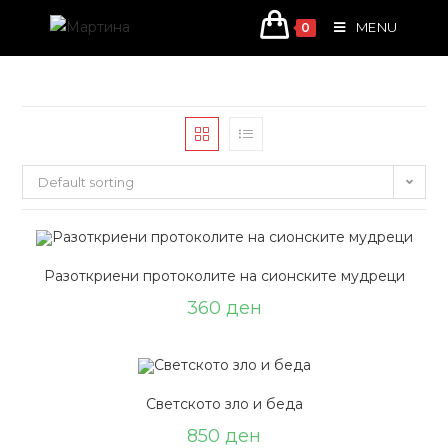
Skip
MENU
0
to
content
Default sorting
Разоткриени протоколите на сионските мудреци
360
ден
Светското зло и беда
850
ден