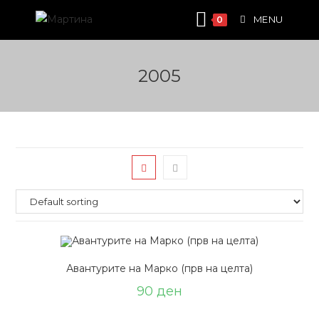
Skip
MENU
0
to
content
2005
Авантурите на Марко (прв на целта)
90
ден