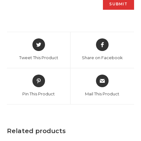
Opens
Opens
in
in
a
a
Tweet This Product
Share on Facebook
new
new
window
window
Opens
Opens
in
in
a
a
Pin This Product
Mail This Product
new
new
window
window
Related products