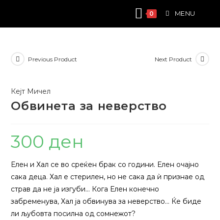
Skip
MENU
0
to
content
Previous Product
Next Product
Кејт Мичел
Обвинета за неверство
300
ден
Елен и Хал се во среќен брак со години. Елен очајно
сака деца. Хал е стерилен, но не сака да ѝ признае од
страв да не ја изгуби… Кога Елен конечно
забременува, Хал ја обвинува за неверство… Ќе биде
ли љубовта посилна од сомнежот?