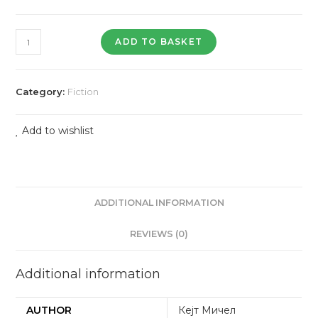
Обвинета
ADD TO BASKET
за
неверство
quantity
Category:
Fiction
Add to wishlist
ADDITIONAL INFORMATION
REVIEWS (0)
Additional information
AUTHOR
Кејт Мичел