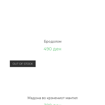
Бродолом
490
ден
OUT OF STOCK
Мадона во крзнениот мантил