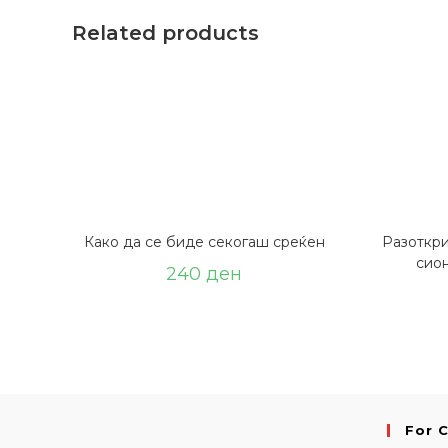
Related products
Како да се биде секогаш среќен
Разоткри
сио
240
ден
For 