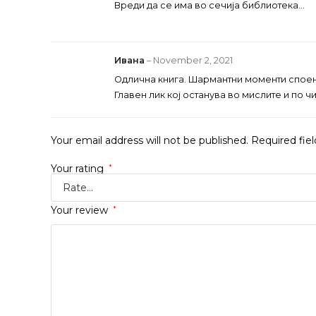
Вреди да се има во сечија библиотека…
Ивана
–
November 2, 2021
Одлична книга. Шармантни моменти споени
Главен лик кој останува во мислите и по ч
Your email address will not be published.
Required fie
Your rating
*
Your review
*