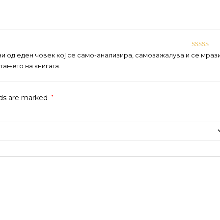
Rated
5
ou
of 5
Rated
5
ou
 од еден човек кој се само-анализира, самозажалува и се мрази
of 5
итањето на книгата.
lds are marked
*