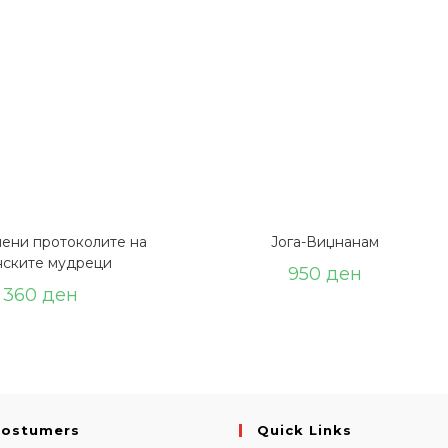
ени протоколите на
Јога-Виџнанам
нските мудреци
950
ден
360
ден
Costumers
Quick Links