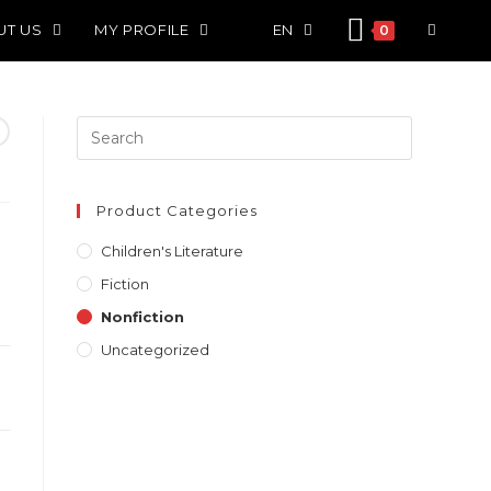
UT US
MY PROFILE
EN
0
Search
for:
Product Categories
Children's Literature
Fiction
Nonfiction
Uncategorized