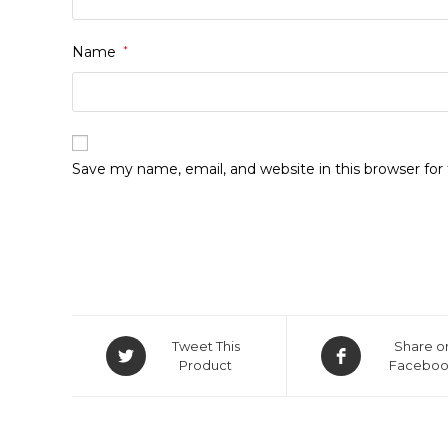
Name
*
Save my name, email, and website in this browser fo
Opens
Opens
Tweet This
Share o
in
in
Product
Facebo
a
a
new
new
window
window