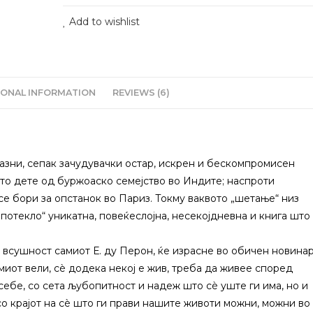
Add to wishlist
IONAL INFORMATION
REVIEWS (6)
казни, сепак зачудувачки остар, искрен и бескомпромисен
ото дете од буржоаско семејство во Индите; наспроти
е бори за опстанок во Париз. Токму ваквото „шетање“ низ
а потекло“ уникатна, повеќеслојна, несекојдневна и книга што
е всушност самиот Е. ду Перон, ќе израсне во обичен новина
иот вели, сè додека некој е жив, треба да живее според
себе, со сета љубопитност и надеж што сè уште ги има, но и
о крајот на сè што ги прави нашите животи можни, можни во