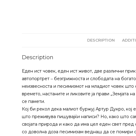
DESCRIPTION
ADDIT
Description
Еден ист човек, еден ист живот, две различни при
автопортрет ‒ безгрижноста и слободата на богат
неизвесноста и песимизмот на младиот човек што с
времето, настаните и ликовите ја прави „Земјата н
се памети.
Кој би рекол дека малиот буржуј Артур Дукро, кој 
што преживува пишувајќи написи? Но, како што сам
својата природа и како да има цел еден свет пред 
со доволна доза песимизам веднаш да се помири с