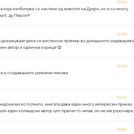
Rated
5
ou
а која изобилува со настани од животот на Дукро, но и со многу
of 5
 Е. ду Перон!!!
Rated
5
ou
ш докажуваат дека се вистински пример во домашното издаваштво
of 5
ен автор и одлична корица! 😉
Rated
5
ou
а и создавањето уникатни ликови.
of 5
Rated
4
индонезиско потекло, книгата дава еден многу интересен приказ
out of 5
Уште еден холандски автор што првпат го читав, но не ме разочара.