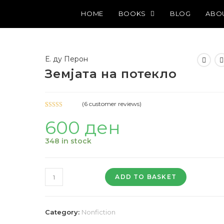
HOME
BOOKS
BLOG
ABO
Е. ду Перон
Земјата на потекло
(
6
customer reviews)
Rated
6
4.83
600
ден
out of 5
based on
348 in stock
customer
ratings
Земјата
ADD TO BASKET
на
потекло
quantity
Category:
Nonfiction