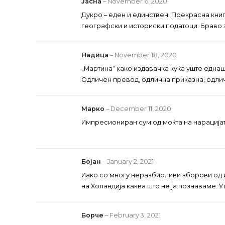
Јасна
–
November 6, 2020
Дукро – еден и единствен. Прекрасна книг
географски и историски податоци. Браво за
Надица
–
November 18, 2020
„Мартина“ како издавачка куќа уште една
Одличен превод, одлична приказна, одлич
Марко
–
December 11, 2020
Импресиониран сум од моќта на нарацијат
Бојан
–
January 2, 2021
Иако со многу неразбирливи зборови од 
на Холандија каква што не ја познаваме. 
Борче
–
February 3, 2021