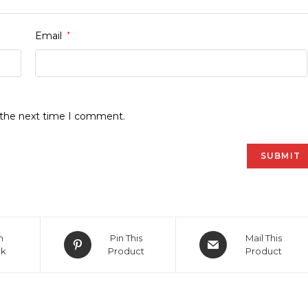
Email
*
r the next time I comment.
Opens
Opens
n
Pin This
Mail This
in
in
ok
Product
Product
a
a
new
new
window
window