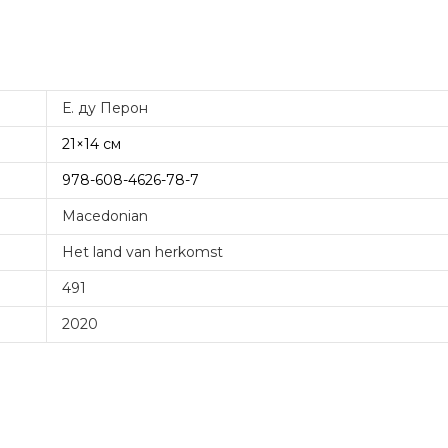
Е. ду Перон
21×14 см
978-608-4626-78-7
Macedonian
Het land van herkomst
491
2020