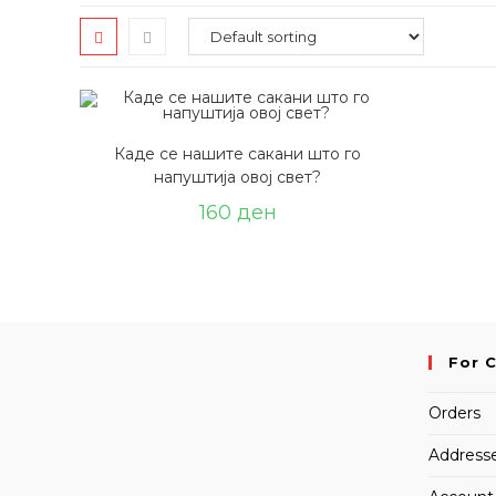
Каде се нашите сакани што го
напуштија овој свет?
160
ден
For 
Orders
Address