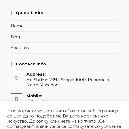
Quick Links
Home
Blog
About us
Contact Info
Address:
Ho Shi Min 235b, Skopje 1000, Republic of
North Macedonia
Mobile:
075434245
Ние користиме „колачиња“ на оваа веб-страница
Email:
со цел да го подобриме Вашето корисничко
Opens
contact@martina.mk
искуство. Доколку кликнете на копчето „Се
in
согласувам“, значи дека се согласувате со условите
your