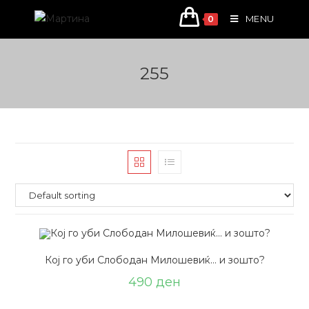
Skip
MENU
0
to
content
255
Кој го уби Слободан Милошевиќ… и зошто?
490
ден