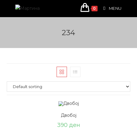
Skip
MENU
0
to
content
234
Двобој
390
ден