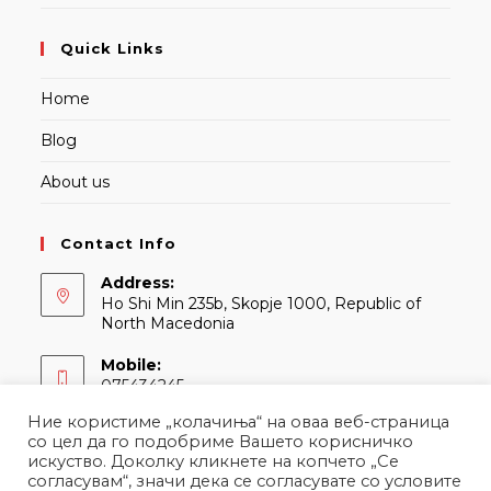
Quick Links
Home
Blog
About us
Contact Info
Address:
Ho Shi Min 235b, Skopje 1000, Republic of
North Macedonia
Mobile:
075434245
Ние користиме „колачиња“ на оваа веб-страница
Email:
со цел да го подобриме Вашето корисничко
Opens
contact@martina.mk
искуство. Доколку кликнете на копчето „Се
in
согласувам“, значи дека се согласувате со условите
your