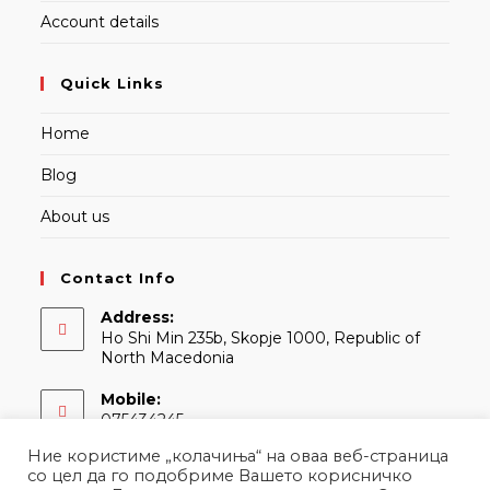
Account details
Quick Links
Home
Blog
About us
Contact Info
Address:
Ho Shi Min 235b, Skopje 1000, Republic of
North Macedonia
Mobile:
075434245
Ние користиме „колачиња“ на оваа веб-страница
Email:
со цел да го подобриме Вашето корисничко
Opens
contact@martina.mk