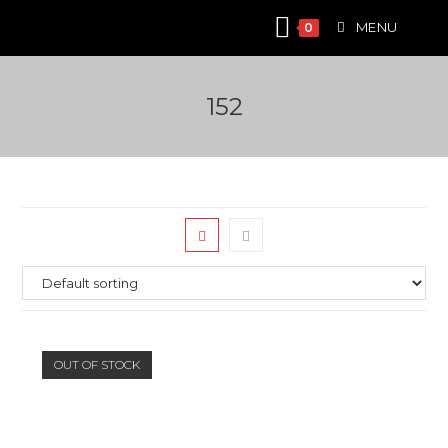
Skip
MENU
0
to
content
152
OUT OF STOCK