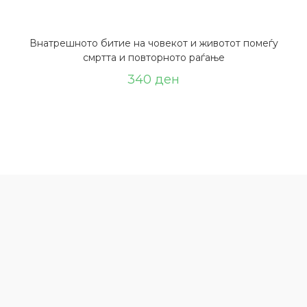
Внатрешното битие на човекот и животот помеѓу
смртта и повторното раѓање
340
ден