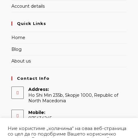
Account details
Quick Links
Home
Blog
About us
Contact Info
Address:
Ho Shi Min 235b, Skopje 1000, Republic of
North Macedonia
Mobile:
075434245
Ние користиме „колачиња“ на оваа веб-страница
Email:
со цел да го подобриме Вашето корисничко
Opens
contact@martina.mk