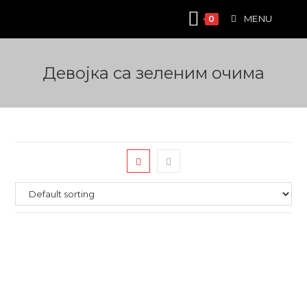
Skip
MENU
0
to
content
Девојка са зеленим очима