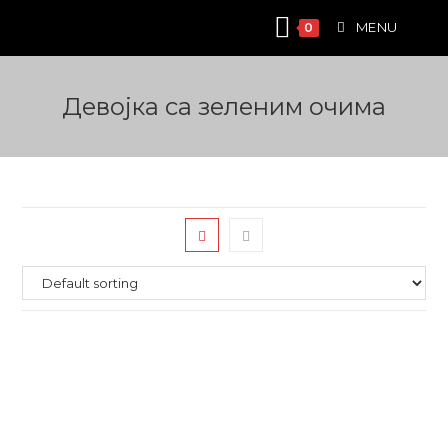
Skip
MENU
0
to
content
Девојка са зеленим очима