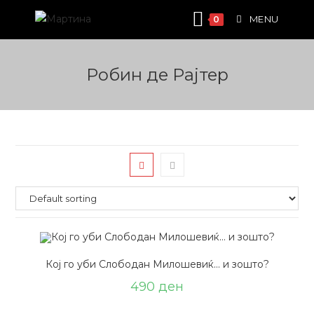
Skip
MENU
0
to
content
Робин де Рајтер
Кој го уби Слободан Милошевиќ… и зошто?
490
ден