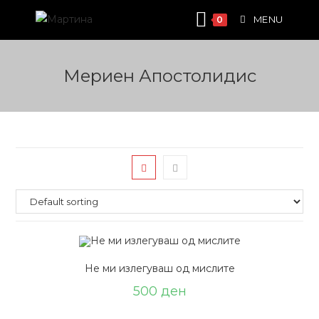
Skip
MENU
0
to
content
Мeриен Апостолидис
Не ми излегуваш од мислите
500
ден