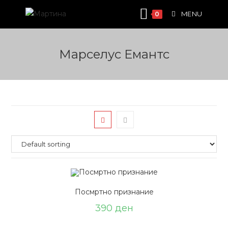
Skip
MENU
0
to
content
Марселус Емантс
Посмртно признание
390
ден