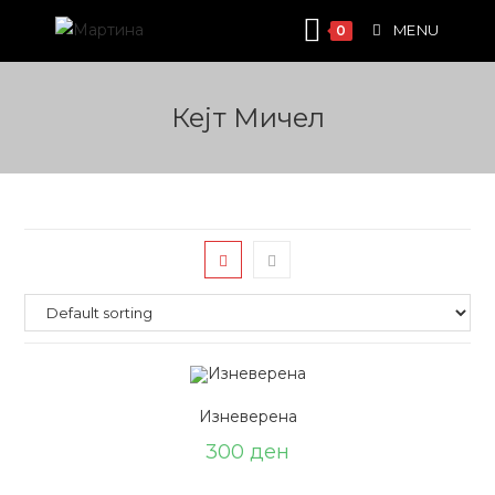
Skip
MENU
0
to
content
Кејт Мичел
Изневерена
300
ден