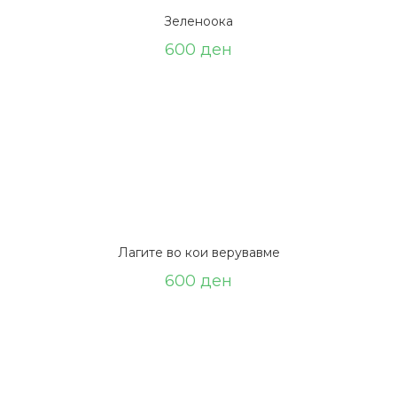
Зеленоока
600
ден
Лагите вo кои верувавме
600
ден