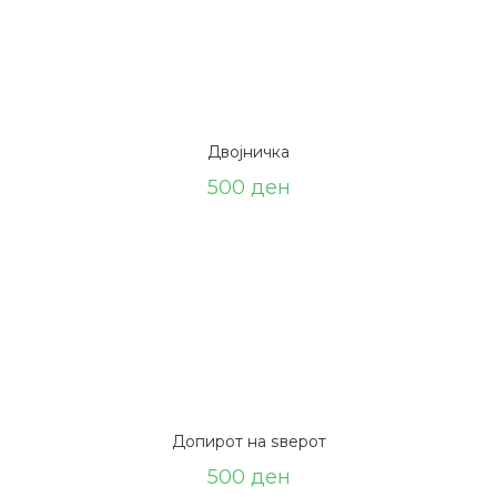
Двојничка
500
ден
Допирот на ѕверот
500
ден