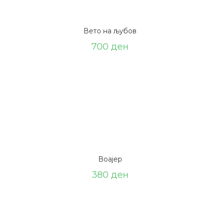
Вето на љубов
700
ден
Воајер
380
ден